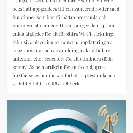
trängseln. Artikelns författare rekommenderar
också att uppgradera till en avancerad router med
funktioner som kan förbättra prestanda och
minimera störningar. Dessutom ger den tips om
enkla åtgärder för att förbättra Wi-Fi-täckning,
inklusive placering av routern, uppdatering av
programvaran och användning av kraftfullare
antenner eller repeaters för att eliminera döda
zoner. Läs hela artikeln för att få en djupare
förståelse av hur du kan förbättra prestanda och
stabilitet i ditt trådlösa nätverk.