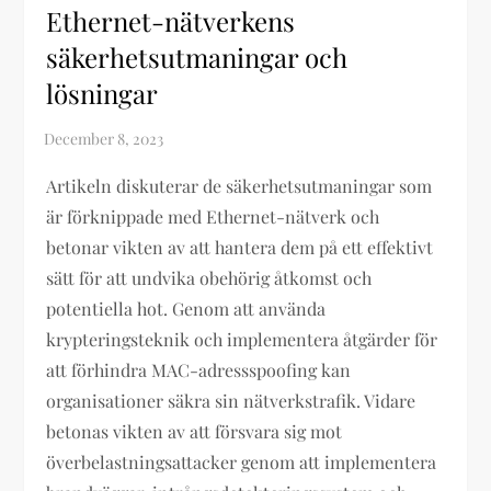
Ethernet-nätverkens
säkerhetsutmaningar och
lösningar
Artikeln diskuterar de säkerhetsutmaningar som
är förknippade med Ethernet-nätverk och
betonar vikten av att hantera dem på ett effektivt
sätt för att undvika obehörig åtkomst och
potentiella hot. Genom att använda
krypteringsteknik och implementera åtgärder för
att förhindra MAC-adressspoofing kan
organisationer säkra sin nätverkstrafik. Vidare
betonas vikten av att försvara sig mot
överbelastningsattacker genom att implementera