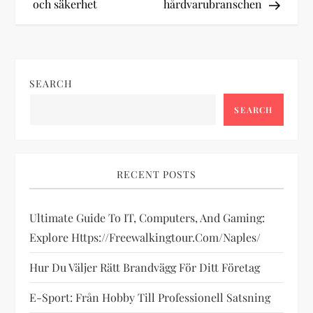
och säkerhet
hårdvarubranschen
s
t
n
SEARCH
a
SEARCH
v
i
RECENT POSTS
g
Ultimate Guide To IT, Computers, And Gaming:
Explore Https://freewalkingtour.com/naples/
a
Hur Du Väljer Rätt Brandvägg För Ditt Företag
t
E-Sport: Från Hobby Till Professionell Satsning
i