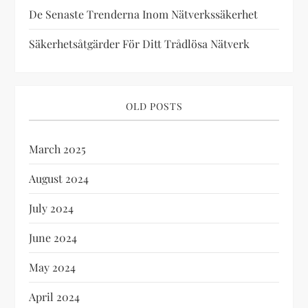
De Senaste Trenderna Inom Nätverkssäkerhet
o
Säkerhetsåtgärder För Ditt Trådlösa Nätverk
n
OLD POSTS
March 2025
August 2024
July 2024
June 2024
May 2024
April 2024