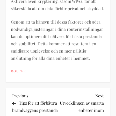
Aktivera även kryptering, såsom WPA2, för att
säkerställa att din data förblir privat och skyddad.
Genom att ta hänsyn till dessa faktorer och göra
nödvändiga justeringar i dina routerinställningar
kan du optimera ditt nätverk för bästa prestanda
och stabilitet. Detta kommer att resultera i en
smidigare upplevelse och en mer pålitlig
anslutning för alla dina enheter i hemmet.
ROUTER
P
Previous
Next
Previous
Next
Post
Post
Tips för att förbättra
Utvecklingen av smarta
o
brandväggens prestanda
enheter inom