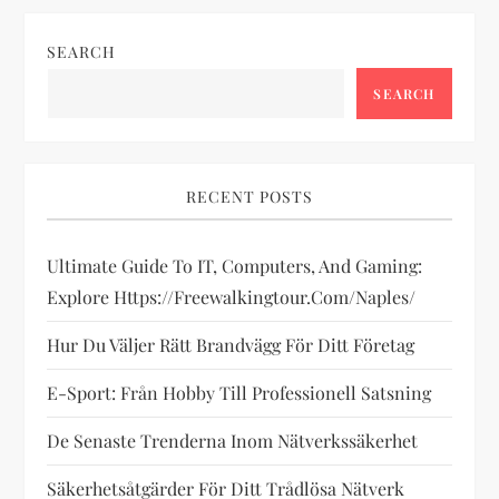
n
SEARCH
a
SEARCH
v
i
RECENT POSTS
g
Ultimate Guide To IT, Computers, And Gaming:
Explore Https://freewalkingtour.com/naples/
a
Hur Du Väljer Rätt Brandvägg För Ditt Företag
t
E-Sport: Från Hobby Till Professionell Satsning
i
De Senaste Trenderna Inom Nätverkssäkerhet
o
Säkerhetsåtgärder För Ditt Trådlösa Nätverk