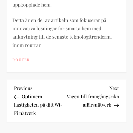
uppkopplade hem.
Detta är en del av artikeln som fokuserar på
innovativa lösningar för smarta hem med
anknytning till de senaste teknologitrenderna
inom routrar.
ROUTER
P
Previous
Next
Previous
Next
Post
Post
Optimera
Vägen till framgångsrika
o
hastigheten på ditt Wi-
affärsnätverk
Fi nätverk
s
t