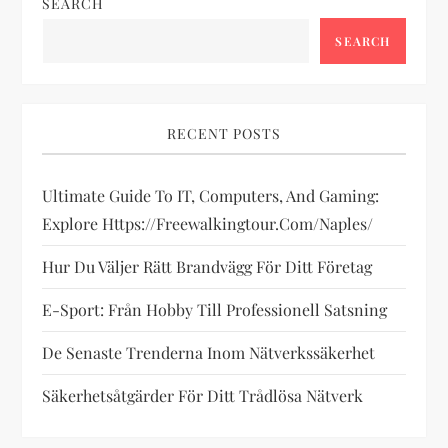
n
SEARCH
a
SEARCH
v
i
RECENT POSTS
g
Ultimate Guide To IT, Computers, And Gaming:
Explore Https://freewalkingtour.com/naples/
a
Hur Du Väljer Rätt Brandvägg För Ditt Företag
t
E-Sport: Från Hobby Till Professionell Satsning
i
De Senaste Trenderna Inom Nätverkssäkerhet
o
Säkerhetsåtgärder För Ditt Trådlösa Nätverk
n