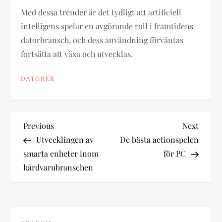
Med dessa trender är det tydligt att artificiell
intelligens spelar en avgörande roll i framtidens
datorbransch, och dess användning förväntas
fortsätta att växa och utvecklas.
DATORER
P
Previous
Next
Previous
Next
Post
Post
Utvecklingen av
De bästa actionspelen
o
smarta enheter inom
för PC
hårdvarubranschen
s
t