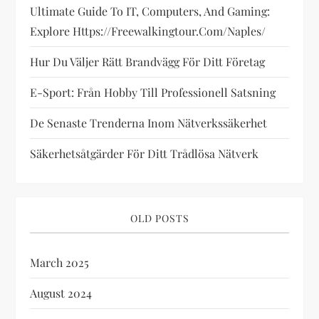
g
Ultimate Guide To IT, Computers, And Gaming:
Explore Https://freewalkingtour.com/naples/
a
Hur Du Väljer Rätt Brandvägg För Ditt Företag
t
E-Sport: Från Hobby Till Professionell Satsning
i
De Senaste Trenderna Inom Nätverkssäkerhet
o
Säkerhetsåtgärder För Ditt Trådlösa Nätverk
n
OLD POSTS
March 2025
August 2024