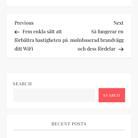
P
Previous
Next
Previous
Next
Post
Post
Fem enkla sätt att
Så fungerar en
o
förbättra hastigheten på
molnbaserad brandvägg
ditt WiFi
och dess fördelar
s
t
n
SEARCH
a
SEARCH
v
i
RECENT POSTS