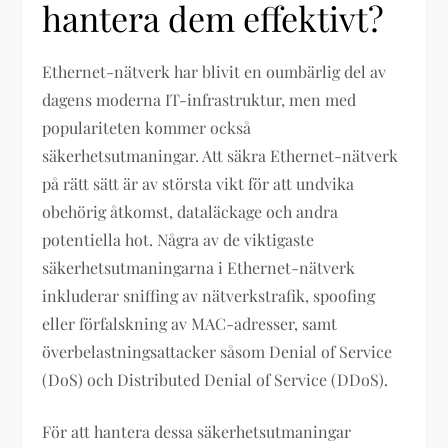
hantera dem effektivt?
Ethernet-nätverk har blivit en oumbärlig del av
dagens moderna IT-infrastruktur, men med
populariteten kommer också
säkerhetsutmaningar. Att säkra Ethernet-nätverk
på rätt sätt är av största vikt för att undvika
obehörig åtkomst, dataläckage och andra
potentiella hot. Några av de viktigaste
säkerhetsutmaningarna i Ethernet-nätverk
inkluderar sniffing av nätverkstrafik, spoofing
eller förfalskning av MAC-adresser, samt
överbelastningsattacker såsom Denial of Service
(DoS) och Distributed Denial of Service (DDoS).
För att hantera dessa säkerhetsutmaningar