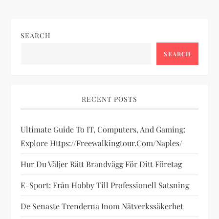
n
SEARCH
a
SEARCH
v
i
RECENT POSTS
g
Ultimate Guide To IT, Computers, And Gaming:
a
Explore Https://freewalkingtour.com/naples/
t
Hur Du Väljer Rätt Brandvägg För Ditt Företag
i
E-Sport: Från Hobby Till Professionell Satsning
o
De Senaste Trenderna Inom Nätverkssäkerhet