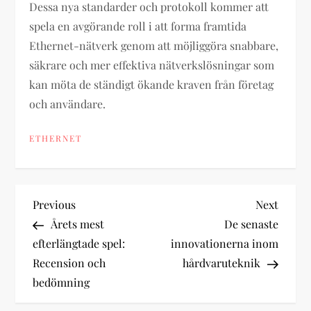
Dessa nya standarder och protokoll kommer att
spela en avgörande roll i att forma framtida
Ethernet-nätverk genom att möjliggöra snabbare,
säkrare och mer effektiva nätverkslösningar som
kan möta de ständigt ökande kraven från företag
och användare.
ETHERNET
P
Previous
Next
Previous
Next
Post
Post
Årets mest
De senaste
o
efterlängtade spel:
innovationerna inom
Recension och
hårdvaruteknik
s
bedömning
t