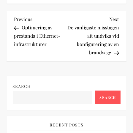
P
Previous
Next
Previous
Next
Post
Post
Optimering av
De vanligaste misstagen
o
prestanda i Ethernet-
att undvika vid
infrastrukturer
konfigurering av en
s
brandvägg
t
n
SEARCH
a
SEARCH
v
i
RECENT POSTS