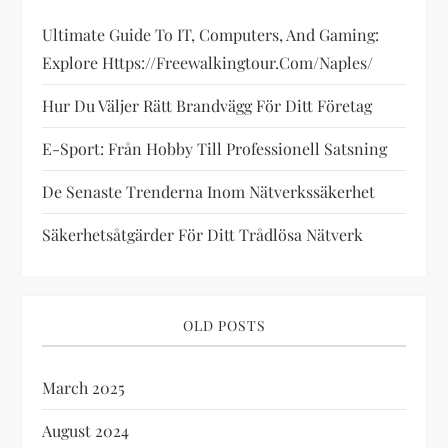
g
Ultimate Guide To IT, Computers, And Gaming:
a
Explore Https://freewalkingtour.com/naples/
t
Hur Du Väljer Rätt Brandvägg För Ditt Företag
i
E-Sport: Från Hobby Till Professionell Satsning
o
De Senaste Trenderna Inom Nätverkssäkerhet
n
Säkerhetsåtgärder För Ditt Trådlösa Nätverk
OLD POSTS
March 2025
August 2024