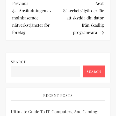
P
Previous
Next
Previous
Next
Post
Post
Användningen av
Säkerhetsåtgärder för
o
molnbaserade
att skydda din dator
nätverkstjänster för
från skadlig
s
företag
programvara
t
n
SEARCH
a
SEARCH
v
i
RECENT POSTS
g
Ultimate Guide To IT, Computers, And Gaming:
a