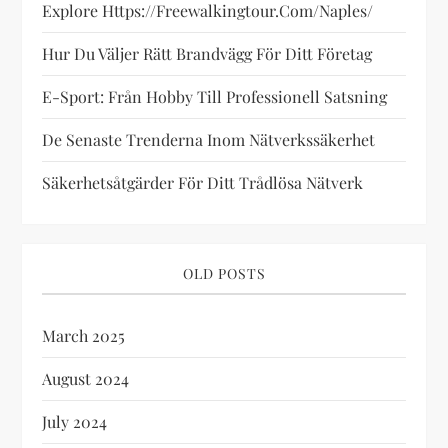
Explore Https://freewalkingtour.com/naples/
t
Hur Du Väljer Rätt Brandvägg För Ditt Företag
i
E-Sport: Från Hobby Till Professionell Satsning
o
De Senaste Trenderna Inom Nätverkssäkerhet
n
Säkerhetsåtgärder För Ditt Trådlösa Nätverk
OLD POSTS
March 2025
August 2024
July 2024