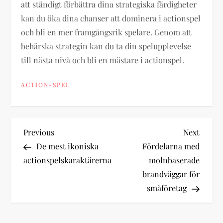
att ständigt förbättra dina strategiska färdigheter
kan du öka dina chanser att dominera i actionspel
och bli en mer framgångsrik spelare. Genom att
behärska strategin kan du ta din spelupplevelse
till nästa nivå och bli en mästare i actionspel.
ACTION-SPEL
P
Previous
Next
Previous
Next
Post
Post
De mest ikoniska
Fördelarna med
o
actionspelskaraktärerna
molnbaserade
brandväggar för
s
småföretag
t