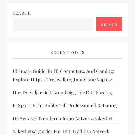
n
SEARCH
a
SEARCH
v
i
RECENT POSTS
g
Ultimate Guide To IT, Computers, And Gaming:
a
Explore Https://freewalkingtour.com/naples/
t
Hur Du Väljer Rätt Brandvägg För Ditt Företag
i
E-Sport: Från Hobby Till Professionell Satsning
o
De Senaste Trenderna Inom Nätverkssäkerhet
n
Säkerhetsåtgärder För Ditt Trådlösa Nätverk