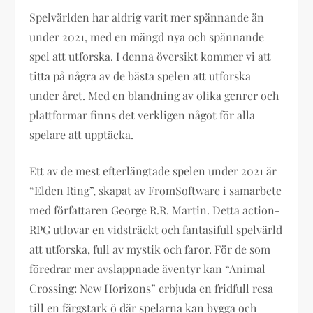
Spelvärlden har aldrig varit mer spännande än
under 2021, med en mängd nya och spännande
spel att utforska. I denna översikt kommer vi att
titta på några av de bästa spelen att utforska
under året. Med en blandning av olika genrer och
plattformar finns det verkligen något för alla
spelare att upptäcka.
Ett av de mest efterlängtade spelen under 2021 är
“Elden Ring”, skapat av FromSoftware i samarbete
med författaren George R.R. Martin. Detta action-
RPG utlovar en vidsträckt och fantasifull spelvärld
att utforska, full av mystik och faror. För de som
föredrar mer avslappnade äventyr kan “Animal
Crossing: New Horizons” erbjuda en fridfull resa
till en färgstark ö där spelarna kan bygga och