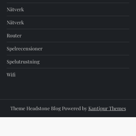
Nätverk
Nätverk
Router
Spelrecensioner
Spelutrustning
Wifi
Theme Headstone Blog Powered by
Kantipur Themes