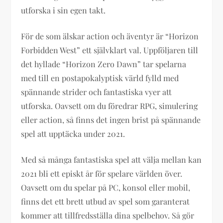
utforska i sin egen takt.
För de som älskar action och äventyr är “Horizon
Forbidden West” ett självklart val. Uppföljaren till
det hyllade “Horizon Zero Dawn” tar spelarna
med till en postapokalyptisk värld fylld med
spännande strider och fantastiska vyer att
utforska. Oavsett om du föredrar RPG, simulering
eller action, så finns det ingen brist på spännande
spel att upptäcka under 2021.
Med så många fantastiska spel att välja mellan kan
2021 bli ett episkt år för spelare världen över.
Oavsett om du spelar på PC, konsol eller mobil,
finns det ett brett utbud av spel som garanterat
kommer att tillfredsställa dina spelbehov. Så gör