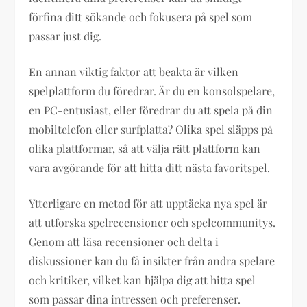
förfina ditt sökande och fokusera på spel som
passar just dig.
En annan viktig faktor att beakta är vilken
spelplattform du föredrar. Är du en konsolspelare,
en PC-entusiast, eller föredrar du att spela på din
mobiltelefon eller surfplatta? Olika spel släpps på
olika plattformar, så att välja rätt plattform kan
vara avgörande för att hitta ditt nästa favoritspel.
Ytterligare en metod för att upptäcka nya spel är
att utforska spelrecensioner och spelcommunitys.
Genom att läsa recensioner och delta i
diskussioner kan du få insikter från andra spelare
och kritiker, vilket kan hjälpa dig att hitta spel
som passar dina intressen och preferenser.