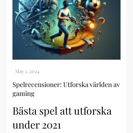
Spelrecensioner: Utforska världen av
gaming
Bästa spel att utforska
under 2021