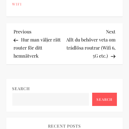
WIFI
P
Previous
Next
Previous
Next
Post
Post
Hur man väljer rätt
Allt du behöver veta om
o
router för ditt
trådlösa routrar (Wifi 6,
hemnätverk
5G etc.)
s
t
n
SEARCH
a
SEARCH
v
i
RECENT POSTS