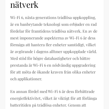
nätverk
Wi-Fi 6, nästa generations trådlösa uppkoppling,
är en banbrytande teknologi som erbjuder en rad
fördelar för framtidens trådlösa nätverk. En av de
mest imponerande aspekterna av Wi-Fi 6 är dess
förmåga att hantera fler enheter samtidigt, vilket
är avgörande i dagens alltmer uppkopplade värld.
Med stöd för högre datahastigheter och bättre
prestanda är Wi-Fi 6 en nödvändig uppgradering
för att möta de ökande kraven från olika enheter
och applikationer.
En annan fördel med Wi-Fi 6 är dess förbättrade
energieffektivitet, vilket är viktigt för att förlänga
batteritiden på trådlösa enheter. Genom att