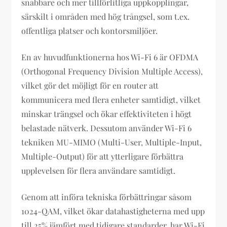
snabbare och mer tillförlitliga uppkopplingar,
särskilt i områden med hög trångsel, som t.ex.
offentliga platser och kontorsmiljöer.
En av huvudfunktionerna hos Wi-Fi 6 är OFDMA
(Orthogonal Frequency Division Multiple Access),
vilket gör det möjligt för en router att
kommunicera med flera enheter samtidigt, vilket
minskar trängsel och ökar effektiviteten i högt
belastade nätverk. Dessutom använder Wi-Fi 6
tekniken MU-MIMO (Multi-User, Multiple-Input,
Multiple-Output) för att ytterligare förbättra
upplevelsen för flera användare samtidigt.
Genom att införa tekniska förbättringar såsom
1024-QAM, vilket ökar datahastigheterna med upp
till 25% jämfört med tidigare standarder, har Wi-Fi