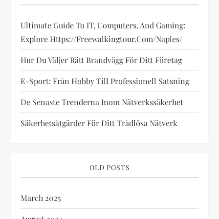
g
Ultimate Guide To IT, Computers, And Gaming:
Explore Https://freewalkingtour.com/naples/
a
Hur Du Väljer Rätt Brandvägg För Ditt Företag
t
E-Sport: Från Hobby Till Professionell Satsning
i
De Senaste Trenderna Inom Nätverkssäkerhet
o
Säkerhetsåtgärder För Ditt Trådlösa Nätverk
n
OLD POSTS
March 2025
August 2024