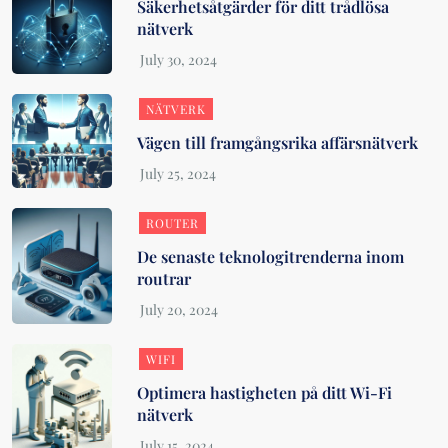
Säkerhetsåtgärder för ditt trådlösa
nätverk
NÄTVERK
Vägen till framgångsrika affärsnätverk
ROUTER
De senaste teknologitrenderna inom
routrar
WIFI
Optimera hastigheten på ditt Wi-Fi
nätverk