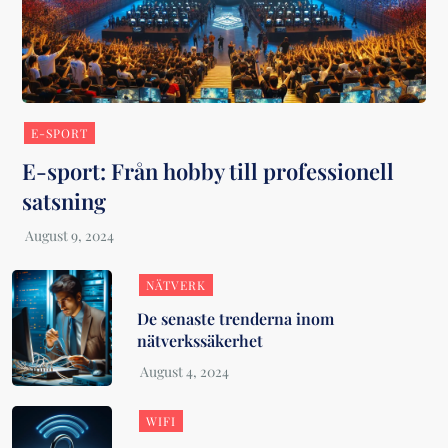
E-SPORT
E-sport: Från hobby till professionell
satsning
NÄTVERK
De senaste trenderna inom
nätverkssäkerhet
WIFI